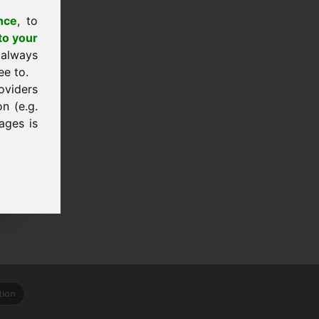
nce
, to
to your
 always
ee to.
oviders
n (e.g.
ages is
tion