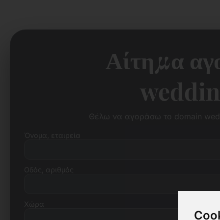
Αίτημα αγ
weddin
Θέλω να αγοράσω το domain wedd
Όνομα, εταιρεία
Οδός, αριθμός
Χώρα
Cook