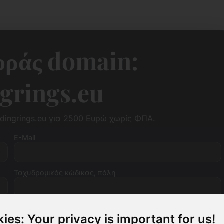
οράς domain:
grings.eu
ingrings.eu για 2500 Ευρώ χωρίς ΦΠΑ.
E-Mail
Ταχυδρομικός κώδικας, πόλη
ΑΦΜ (προαιρετικά)
ies: Your privacy is important for us!