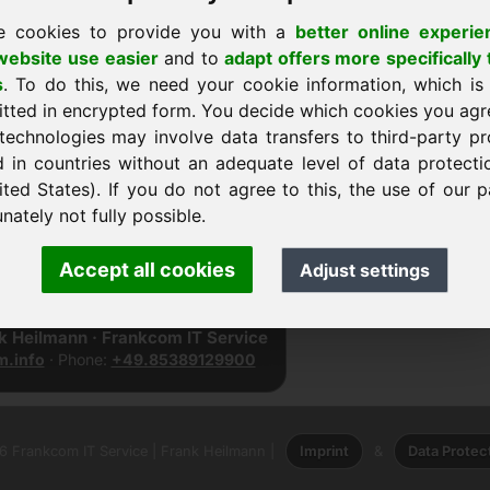
e cookies to provide you with a
better online experie
ebsite use easier
and to
adapt offers more specifically 
s
. To do this, we need your cookie information, which is
itted in encrypted form. You decide which cookies you agr
technologies may involve data transfers to third-party pr
d in countries without an adequate level of data protectio
ited States). If you do not agree to this, the use of our p
nately not fully possible.
σω στην αρχική σελίδα
Accept all cookies
Adjust settings
k Heilmann · Frankcom IT Service
.info
· Phone:
+49.85389129900
 Frankcom IT Service | Frank Heilmann |
Imprint
&
Data Protec