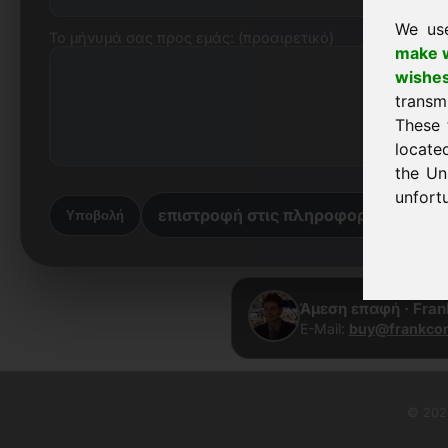
We us
Το μήνυμά σας προς εμάς: (προαιρετικό)
make w
wishe
transm
These 
locate
the Un
unfortu
επιστροφή στις πληροφορίες
πί
Υποβολή
Άμεση επαφή · Fran
E-Mail:
buy@frankcom
© 2026