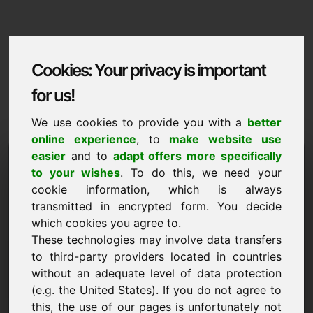
Cookies: Your privacy is important
for us!
We use cookies to provide you with a
better
online experience
, to
make website use
Domaininformation
easier
and to
adapt offers more specifically
to your wishes
. To do this, we need your
Domaininformation | Slovenscina
cookie information, which is always
transmitted in encrypted form. You decide
Posebna cena: 2.500,00 Euro (brez DDV)
which cookies you agree to.
These technologies may involve data transfers
NOVO
Privlačne alternative domen neposredno na Find-Your-
to third-party providers located in countries
Domain.eu
without an adequate level of data protection
odkrijte ->
(e.g. the United States). If you do not agree to
this, the use of our pages is unfortunately not