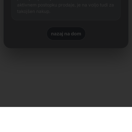
aktivnem postopku prodaje, je na voljo tudi za
takojšen nakup.
nazaj na dom
Neposreden stik