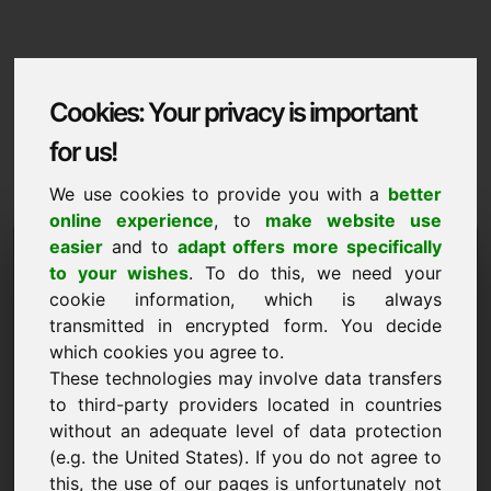
Cookies: Your privacy is important
for us!
We use cookies to provide you with a
better
online experience
, to
make website use
Domaininformation
easier
and to
adapt offers more specifically
to your wishes
. To do this, we need your
Domaininformation | Italiano
cookie information, which is always
transmitted in encrypted form. You decide
Prezzo speciale: 2.500,00 Euro (IVA
esclusa)
which cookies you agree to.
These technologies may involve data transfers
NUOVO
to third-party providers located in countries
Scopri altri domini interessanti su Find-Your-Domain.eu
without an adequate level of data protection
scopri ->
(e.g. the United States). If you do not agree to
this, the use of our pages is unfortunately not