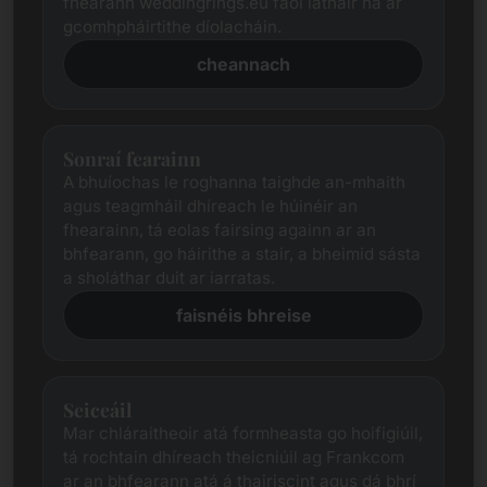
fhearann ​​weddingrings.eu faoi láthair ná ár
gcomhpháirtithe díolacháin.
cheannach
Sonraí fearainn
A bhuíochas le roghanna taighde an-mhaith
agus teagmháil dhíreach le húinéir an
fhearainn, tá eolas fairsing againn ar an
bhfearann, go háirithe a stair, a bheimid sásta
a sholáthar duit ar iarratas.
faisnéis bhreise
Seiceáil
Mar chláraitheoir atá formheasta go hoifigiúil,
tá rochtain dhíreach theicniúil ag Frankcom
ar an bhfearann ​​atá á thairiscint agus dá bhrí