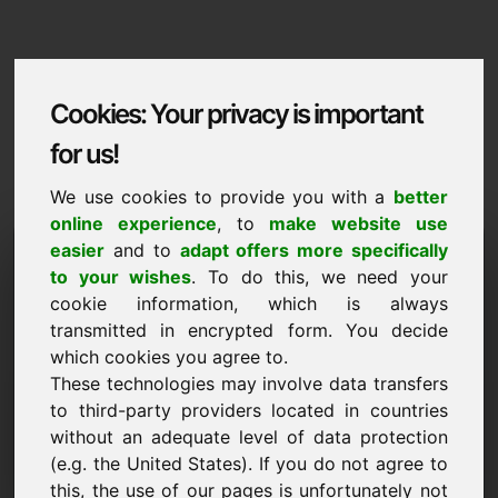
Cookies: Your privacy is important
for us!
We use cookies to provide you with a
better
online experience
, to
make website use
Domaininformation
easier
and to
adapt offers more specifically
to your wishes
. To do this, we need your
Domaininformation | Gaeilge
cookie information, which is always
transmitted in encrypted form. You decide
Praghas speisialta: 2.500,00 Euro (gan CBL)
which cookies you agree to.
NUA
These technologies may involve data transfers
Roghanna fearainn tarraingteacha go díreach ar Find-
to third-party providers located in countries
Your-Domain.eu
without an adequate level of data protection
faigh amach ->
(e.g. the United States). If you do not agree to
this, the use of our pages is unfortunately not