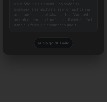
sin is féidir leis a chinntiú go ndéantar
láimhseáil neamhchasta, saor ó fhadhbanna
ar an bpróiseas díolacháin ar fad. Mura bhfuil
an t-ainm fearainn i bpróiseas díolacháin faoi
láthair, is féidir é a cheannach anois.
ar ais go dtí Baile